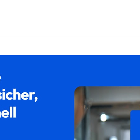
nnung, Scheidung, Familienrecht, Rechtsanwalt Scheidungsrecht.
echt oder ✓Rechtsanwalt Scheidungsrecht für 58791 Werdo