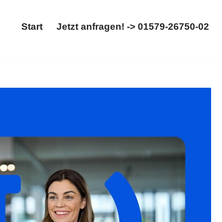
Start
Jetzt anfragen! -> 01579-26750-02
Start
Jetzt anfragen! -> 01579-26750-02
 ➡ 𝐟𝐚𝐦𝐢𝐥𝐮𝐦, Ihr Rechtsanwaltskanzlei bietet
hl. Ihr Vertrauen, unsere Verpflichtung ✉.