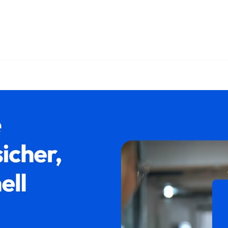
weiler bei ↗𝐟𝐚𝐦𝐢𝐥𝐮𝐦 und ✓Familienrecht, Trennung, Sc
g, ✓Familienrecht als auch ✓Rechtsanwalt Scheidungsrecht i