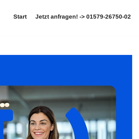
Start
Jetzt anfragen! -> 01579-26750-02
Start
Jetzt anfragen! -> 01579-26750-02
heidung, Rechtsanwalt Scheidungsrecht. Sofort bei
n 52249 Eschweiler, Ihr Rechtsanwaltskanzlei. Wir