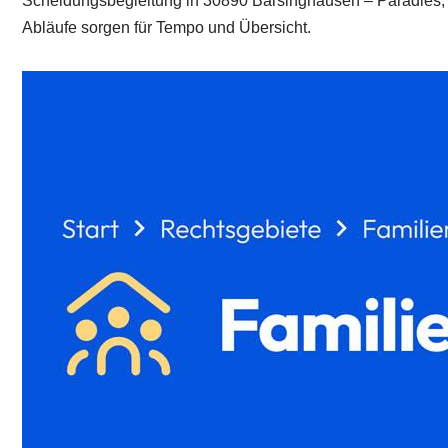
Scheidungsbegleitung in 30890 Barsinghausen – Paradies,
Abläufe sorgen für Tempo und Übersicht.