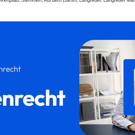
 Rehpfad, Stemmen, Auf dem Damm, Langreder, Langreder Mark 