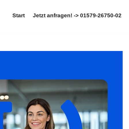
Start
Jetzt anfragen! -> 01579-26750-02
Start
Jetzt anfragen! -> 01579-26750-02
srecht. Gleich bei 𝐟𝐚𝐦𝐢𝐥𝐮𝐦: ✓Scheidung,
 Ihr Rechtsanwaltskanzlei. Sie werden begeistert sein