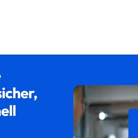
d ✓Familienrecht, Trennung, Scheidung, Rechtsanwalt Scheidung
h ✓Rechtsanwalt Scheidungsrecht für 30890 Barsinghausen,